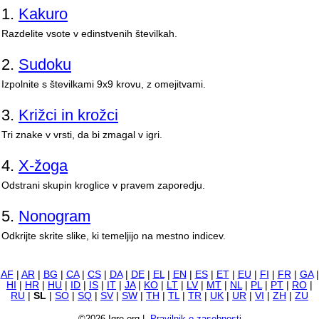
1.
Kakuro
Razdelite vsote v edinstvenih številkah.
2.
Sudoku
Izpolnite s številkami 9x9 krovu, z omejitvami.
3.
Križci in krožci
Tri znake v vrsti, da bi zmagal v igri.
4.
X-žoga
Odstrani skupin kroglice v pravem zaporedju.
5.
Nonogram
Odkrijte skrite slike, ki temeljijo na mestno indicev.
AF
|
AR
|
BG
|
CA
|
CS
|
DA
|
DE
|
EL
|
EN
|
ES
|
ET
|
EU
|
FI
|
FR
|
GA
|
HI
|
HR
|
HU
|
ID
|
IS
|
IT
|
JA
|
KO
|
LT
|
LV
|
MT
|
NL
|
PL
|
PT
|
RO
|
RU
|
SL
|
SO
|
SQ
|
SV
|
SW
|
TH
|
TL
|
TR
|
UK
|
UR
|
VI
|
ZH
|
ZU
©2026 Igre.org |
Pravilnik o zasebnosti